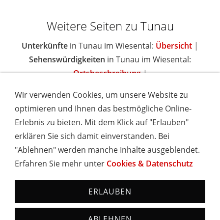
Weitere Seiten zu Tunau
Unterkünfte
in Tunau im Wiesental:
Übersicht
|
Sehenswürdigkeiten
in Tunau im Wiesental:
Ortsbeschreibung
|
Wir verwenden Cookies, um unsere Website zu
optimieren und Ihnen das bestmögliche Online-
Erlebnis zu bieten. Mit dem Klick auf "Erlauben"
IMPRESSUM
COOKIES & DATENSCHUTZ
AGB
TOURISMUSHELD
WISSENSWERT
NEWSLETTER
erklären Sie sich damit einverstanden. Bei
INSERIEREN
"Ablehnen" werden manche Inhalte ausgeblendet.
Erfahren Sie mehr unter
Cookies & Datenschutz
Hotels und Ferienwohnungen im Schwarzwald - Urlaub in
Baden-Württemberg
ERLAUBEN
ABLEHNEN