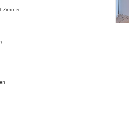
ett-Zimmer
n
ten