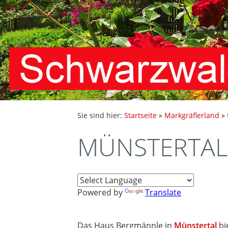
Sie sind hier:
Startseite
»
Markgräflerland
»
MÜNSTERTAL 
Powered by
Translate
Das Haus Bergmännle in
Münstertal
bi