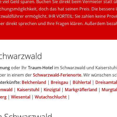
viel Geld sparen. Buchen Sie direkt beim Vermieter statt ü
uchungsmöglichkeit, doch das hat seinen Preis. Die bessere
waldführer ermöglicht. IHR VORTEIL: Sie zahlen keine Provis
er direkt sprechen und Ihre Fragen klären. Außerdem bezah
chwarzwald
hnung
oder Ihr
Traum-Hotel
im Schwarzwald und Kaiserstuhl.
ber in einem der
Schwarzwald-Ferienorte
. Wir wünschen s
terkünfte:
Belchenland
|
Breisgau
|
Bühlertal
|
Dreisamtal
enwald
|
Kaiserstuhl
|
Kinzigtal
|
Markgräflerland
|
Murgta
erg
|
Wiesental
|
Wutachschlucht
|
m Schwarzwald