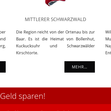
MITTLERER SCHWARZWALD
ber
Die Region reicht von der Ortenau bis zur
Wil
und
Baar. Es ist die Heimat von Bollenhut,
Mu
rg,
Kuckucksuhr und Schwarzwälder
Na
Kirschtorte.
En
MEHR…
Geld sparen!