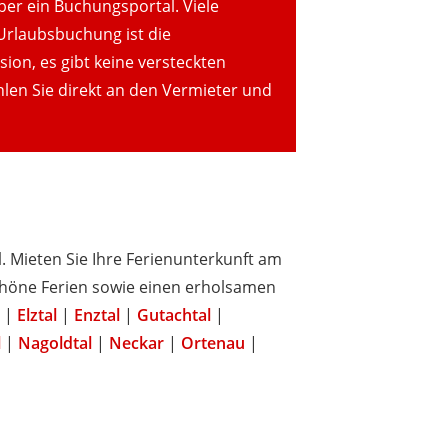
ber ein Buchungsportal. Viele
 Urlaubsbuchung ist die
ion, es gibt keine versteckten
len Sie direkt an den Vermieter und
 Mieten Sie Ihre Ferienunterkunft am
chöne Ferien sowie einen erholsamen
|
Elztal
|
Enztal
|
Gutachtal
|
l
|
Nagoldtal
|
Neckar
|
Ortenau
|