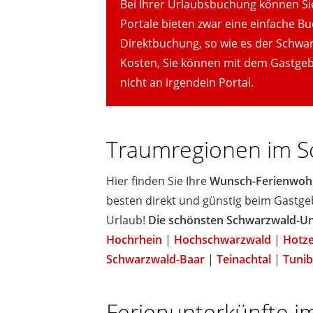
Bei Ihrer Urlaubsbuchung können Sie 
Portale bieten zwar eine einfache B
Direktbuchung, so wie es der Schwarz
Kosten, Sie können mit dem Gastgeb
nicht an irgendein Portal.
Traumregionen im S
Hier finden Sie Ihre
Wunsch-Ferienwo
besten direkt und günstig beim Gastge
Urlaub!
Die schönsten Schwarzwald-Un
Hochrhein
|
Hochschwarzwald
|
Hotz
Schwarzwald-Baar
|
Teinachtal
|
Tunib
Ferienunterkünfte i