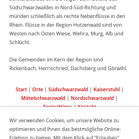
Südschwarzwaldes in Nord-Süd-Richtung und
münden schließlich als rechte Nebenflüsse in den
Rhein. Flüsse in der Region Hotzenwald sind von
Westen nach Osten Wiese, Wehra, Murg, Alb und
Schlücht.
Die Gemeinden im Kern der Region sind
Rickenbach, Herrischried, Dachsberg und Görwihl.
Start
|
Orte
|
Südschwarzwald
|
Kaiserstuhl
|
Mittelschwarzwald
|
Nordschwarzwald
|
Freizeittipps
|
Kontakt
Wir verwenden Cookies, um unsere Website zu
optimieren und Ihnen das bestmögliche Online-
Erlebnis zu bieten. Mit dem Klick auf "Erlauben"
IMPRESSUM
COOKIES & DATENSCHUTZ
AGB