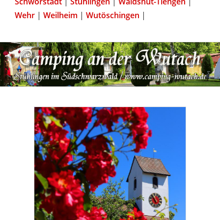
Schwörstadt
|
Stühlingen
|
Waldshut-Tiengen
|
Wehr
|
Weilheim
|
Wutöschingen
|