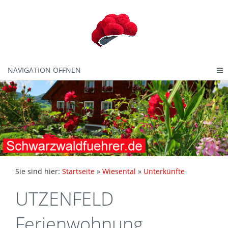
NAVIGATION ÖFFNEN
Sie sind hier:
Startseite
»
Wiesental
»
Unterkünfte
UTZENFELD
Ferienwohnung