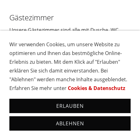
Gästezimmer
Unsere Gästezimmer sind alle mit Dusche, WC
und Sat-TV ausgestattet.
Wir verwenden Cookies, um unsere Website zu
Im Haus W-LAN gratis für Gäste.
optimieren und Ihnen das bestmögliche Online-
Zudem bietet unser Haus eine Liegewiese,
Erlebnis zu bieten. Mit dem Klick auf "Erlauben"
Spielplatz, Aufenthaltsraum mit TV und eine
erklären Sie sich damit einverstanden. Bei
Gästewaschmaschine.
"Ablehnen" werden manche Inhalte ausgeblendet.
Erfahren Sie mehr unter
Cookies & Datenschutz
Preise Gästezimmer
ERLAUBEN
Übernachtung 2 Personen pro Tag 95 Euro
Übernachtung im Einzelzimmer pro Tag 65 Euro
ABLEHNEN
Frühstück extra 15 Euro
Sonstiges: