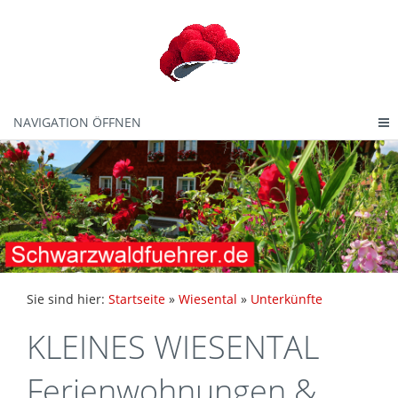
NAVIGATION ÖFFNEN
Sie sind hier:
Startseite
»
Wiesental
»
Unterkünfte
KLEINES WIESENTAL
Ferienwohnungen &