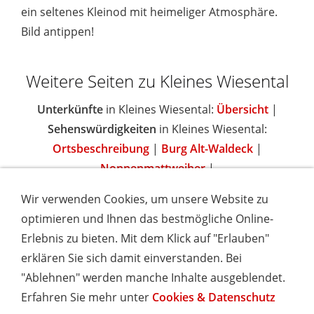
ein seltenes Kleinod mit heimeliger Atmosphäre.
Bild antippen!
Weitere Seiten zu Kleines Wiesental
Unterkünfte
in Kleines Wiesental:
Übersicht
|
Sehenswürdigkeiten
in Kleines Wiesental:
Ortsbeschreibung
|
Burg Alt-Waldeck
|
Nonnenmattweiher
|
Wir verwenden Cookies, um unsere Website zu
optimieren und Ihnen das bestmögliche Online-
Erlebnis zu bieten. Mit dem Klick auf "Erlauben"
IMPRESSUM
COOKIES & DATENSCHUTZ
AGB
TOURISMUSHELD
WISSENSWERT
NEWSLETTER
erklären Sie sich damit einverstanden. Bei
INSERIEREN
"Ablehnen" werden manche Inhalte ausgeblendet.
Erfahren Sie mehr unter
Cookies & Datenschutz
Hotels und Ferienwohnungen im Schwarzwald - Urlaub in