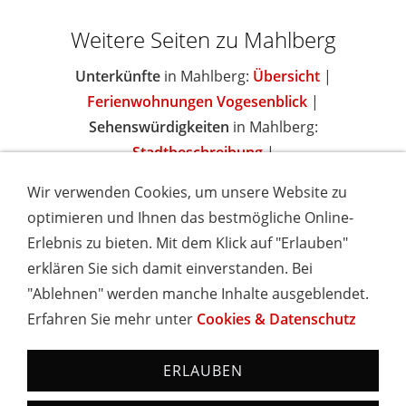
Weitere Seiten zu Mahlberg
Unterkünfte
in Mahlberg:
Übersicht
|
Ferienwohnungen Vogesenblick
|
Sehenswürdigkeiten
in Mahlberg:
Stadtbeschreibung
|
Wir verwenden Cookies, um unsere Website zu
optimieren und Ihnen das bestmögliche Online-
Erlebnis zu bieten. Mit dem Klick auf "Erlauben"
IMPRESSUM
COOKIES & DATENSCHUTZ
AGB
TOURISMUSHELD
WISSENSWERT
NEWSLETTER
erklären Sie sich damit einverstanden. Bei
INSERIEREN
"Ablehnen" werden manche Inhalte ausgeblendet.
Erfahren Sie mehr unter
Cookies & Datenschutz
Hotels und Ferienwohnungen im Schwarzwald - Urlaub in
Baden-Württemberg
ERLAUBEN