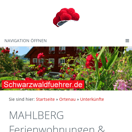
NAVIGATION ÖFFNEN
Sie sind hier:
Startseite
»
Ortenau
»
Unterkünfte
MAHLBERG
Ferienwohnungen &