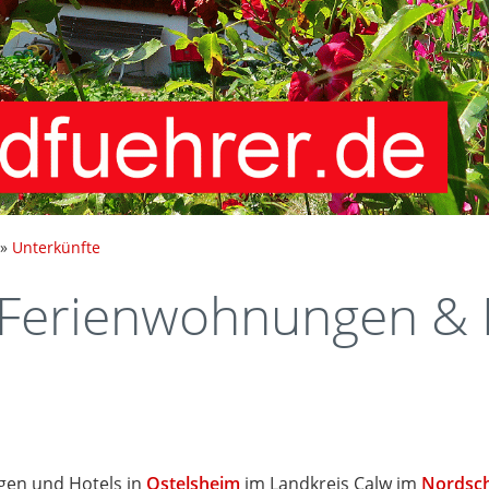
»
Unterkünfte
Ferienwohnungen & 
en und Hotels in
Ostelsheim
im Landkreis Calw im
Nordsc