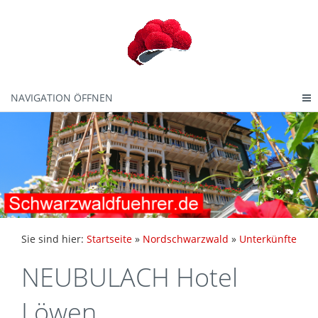
NAVIGATION ÖFFNEN
Sie sind hier:
Startseite
»
Nordschwarzwald
»
Unterkünfte
NEUBULACH Hotel
Löwen