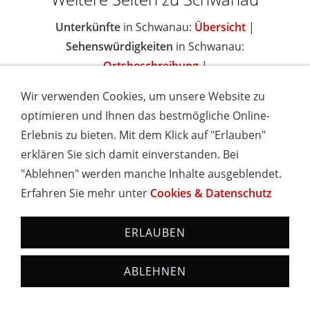
Unterkünfte
in Schwanau:
Übersicht
|
Sehenswürdigkeiten
in Schwanau:
Ortsbeschreibung
|
Wir verwenden Cookies, um unsere Website zu
optimieren und Ihnen das bestmögliche Online-
Erlebnis zu bieten. Mit dem Klick auf "Erlauben"
IMPRESSUM
COOKIES & DATENSCHUTZ
AGB
TOURISMUSHELD
WISSENSWERT
NEWSLETTER
erklären Sie sich damit einverstanden. Bei
INSERIEREN
"Ablehnen" werden manche Inhalte ausgeblendet.
Erfahren Sie mehr unter
Cookies & Datenschutz
Hotels und Ferienwohnungen im Schwarzwald - Urlaub in
Baden-Württemberg
ERLAUBEN
ABLEHNEN