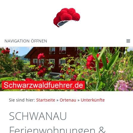
NAVIGATION ÖFFNEN
Sie sind hier:
Startseite
»
Ortenau
»
Unterkünfte
SCHWANAU
Ferienwohnungen &