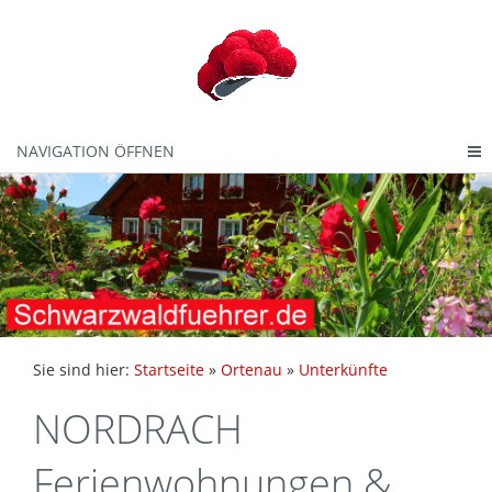
NAVIGATION ÖFFNEN
Sie sind hier:
Startseite
»
Ortenau
»
Unterkünfte
NORDRACH
Ferienwohnungen &