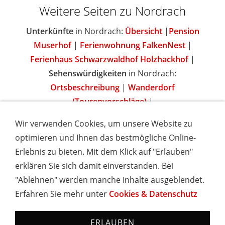
Weitere Seiten zu Nordrach
Unterkünfte
in Nordrach:
Übersicht
|
Pension
Muserhof
|
Ferienwohnung FalkenNest
|
Ferienhaus Schwarzwaldhof Holzhackhof
|
Sehenswürdigkeiten
in Nordrach:
Ortsbeschreibung
|
Wanderdorf
(Tourenvorschläge)
|
Wir verwenden Cookies, um unsere Website zu
optimieren und Ihnen das bestmögliche Online-
Erlebnis zu bieten. Mit dem Klick auf "Erlauben"
IMPRESSUM
COOKIES & DATENSCHUTZ
AGB
TOURISMUSHELD
WISSENSWERT
NEWSLETTER
erklären Sie sich damit einverstanden. Bei
INSERIEREN
"Ablehnen" werden manche Inhalte ausgeblendet.
Erfahren Sie mehr unter
Cookies & Datenschutz
Hotels und Ferienwohnungen im Schwarzwald - Urlaub in
Baden-Württemberg
ERLAUBEN