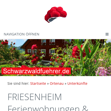
NAVIGATION ÖFFNEN
Sie sind hier:
Startseite
»
Ortenau
»
Unterkünfte
FRIESENHEIM
Ferienwohnungen &