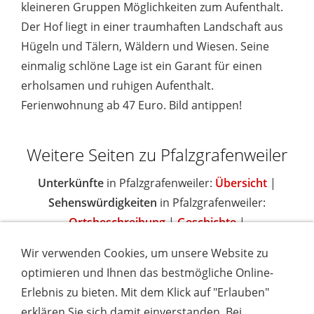
kleineren Gruppen Möglichkeiten zum Aufenthalt.
Der Hof liegt in einer traumhaften Landschaft aus
Hügeln und Tälern, Wäldern und Wiesen. Seine
einmalig schlöne Lage ist ein Garant für einen
erholsamen und ruhigen Aufenthalt.
Ferienwohnung ab 47 Euro. Bild antippen!
Weitere Seiten zu Pfalzgrafenweiler
Unterkünfte
in Pfalzgrafenweiler:
Übersicht
|
Sehenswürdigkeiten
in Pfalzgrafenweiler:
Ortsbeschreibung
|
Geschichte
|
Wir verwenden Cookies, um unsere Website zu
optimieren und Ihnen das bestmögliche Online-
Erlebnis zu bieten. Mit dem Klick auf "Erlauben"
IMPRESSUM
COOKIES & DATENSCHUTZ
AGB
TOURISMUSHELD
WISSENSWERT
NEWSLETTER
erklären Sie sich damit einverstanden. Bei