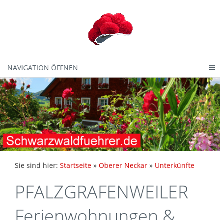
NAVIGATION ÖFFNEN
Sie sind hier:
Startseite
»
Oberer Neckar
»
Unterkünfte
PFALZGRAFENWEILER
Ferienwohnungen &