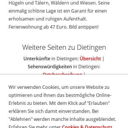
Hügeln und Tälern, Wäldern und Wiesen. Seine
einmalig schlöne Lage ist ein Garant für einen
erholsamen und ruhigen Aufenthalt.
Ferienwohnung ab 47 Euro. Bild antippen!
Weitere Seiten zu Dietingen
Unterkünfte
in Dietingen:
Übersicht
|
Sehenswürdigkeiten
in Dietingen:
Ortsbeschreibung
|
Wir verwenden Cookies, um unsere Website zu
optimieren und Ihnen das bestmögliche Online-
Erlebnis zu bieten. Mit dem Klick auf "Erlauben"
IMPRESSUM
COOKIES & DATENSCHUTZ
AGB
TOURISMUSHELD
WISSENSWERT
NEWSLETTER
erklären Sie sich damit einverstanden. Bei
INSERIEREN
"Ablehnen" werden manche Inhalte ausgeblendet.
Erfahren Sie mehr unter
Cookies & Datenschutz