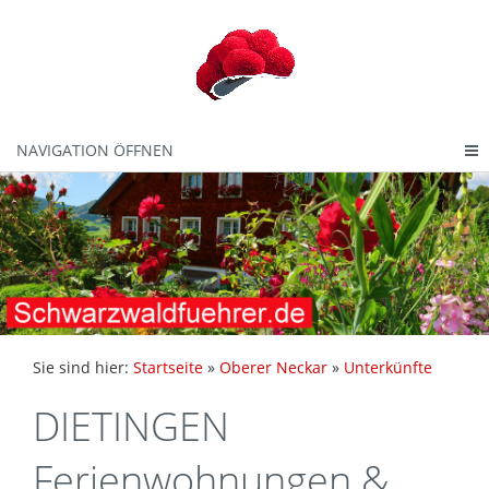
NAVIGATION ÖFFNEN
Sie sind hier:
Startseite
»
Oberer Neckar
»
Unterkünfte
DIETINGEN
Ferienwohnungen &