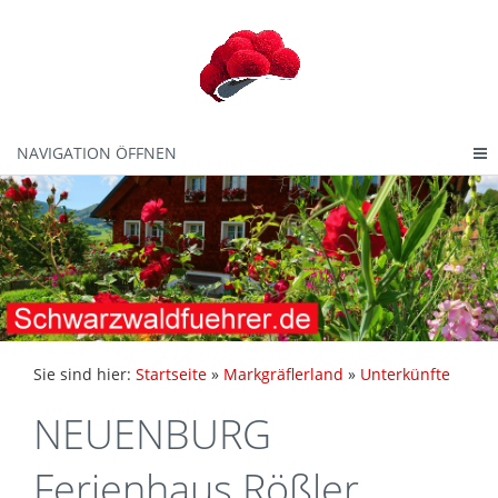
NAVIGATION ÖFFNEN
Sie sind hier:
Startseite
»
Markgräflerland
»
Unterkünfte
NEUENBURG
Ferienhaus Rößler