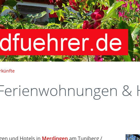
rkünfte
erienwohnungen & H
en und Hotels in
Merdingen
am Tuniberg /