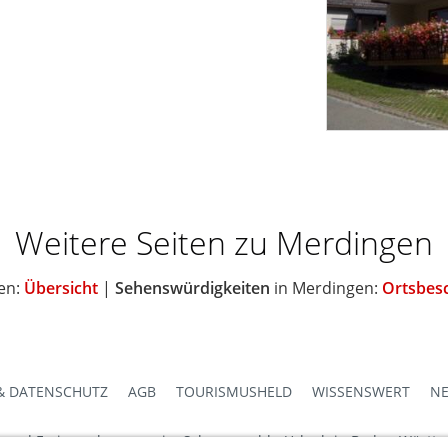
Weitere Seiten zu Merdingen
en:
Übersicht
|
Sehenswürdigkeiten
in Merdingen:
Ortsbes
& DATENSCHUTZ
AGB
TOURISMUSHELD
WISSENSWERT
NE
s und Ferienwohnungen im Schwarzwald - Urlaub in Baden-Württ