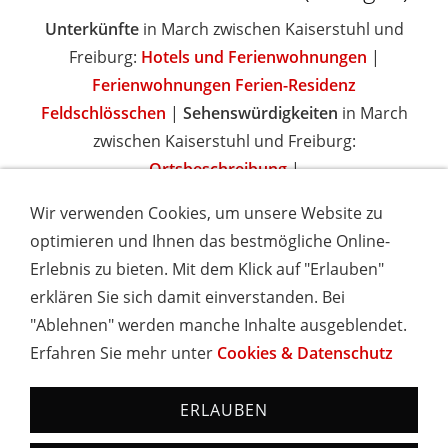
Unterkünfte
in March zwischen Kaiserstuhl und
Freiburg:
Hotels und Ferienwohnungen
|
Ferienwohnungen Ferien-Residenz
Feldschlösschen
|
Sehenswürdigkeiten
in March
zwischen Kaiserstuhl und Freiburg:
Ortsbeschreibung
|
Wir verwenden Cookies, um unsere Website zu
optimieren und Ihnen das bestmögliche Online-
Erlebnis zu bieten. Mit dem Klick auf "Erlauben"
IMPRESSUM
COOKIES & DATENSCHUTZ
AGB
TOURISMUSHELD
WISSENSWERT
NEWSLETTER
erklären Sie sich damit einverstanden. Bei
INSERIEREN
"Ablehnen" werden manche Inhalte ausgeblendet.
Erfahren Sie mehr unter
Cookies & Datenschutz
Hotels und Ferienwohnungen im Schwarzwald - Urlaub in
Baden-Württemberg
ERLAUBEN