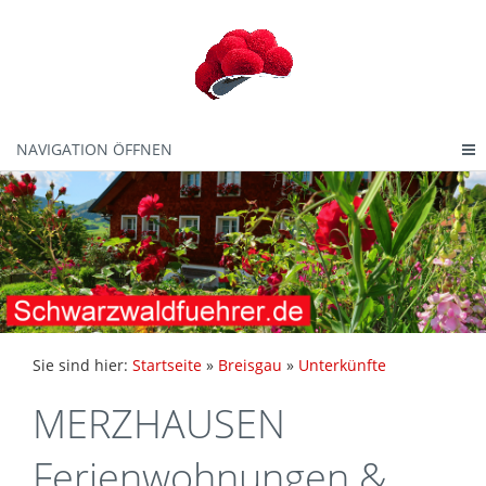
NAVIGATION ÖFFNEN
Sie sind hier:
Startseite
»
Breisgau
»
Unterkünfte
MERZHAUSEN
Ferienwohnungen &