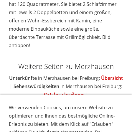
hat 120 Quadratmeter. Sie bietet 2 Schlafzimmer
mit jeweils 2 Doppelbetten und einem großen,
offenen Wohn-Essbereich mit Kamin, eine
moderne Einbauküche sowie eine große,
überdachte Terrasse mit Grillmöglichkeit. Bild
antippen!
Weitere Seiten zu Merzhausen
Unterkünfte
in Merzhausen bei Freiburg:
Übersicht
|
Sehenswürdigkeiten
in Merzhausen bei Freiburg:
Ortsbeschreibung
|
Wir verwenden Cookies, um unsere Website zu
optimieren und Ihnen das bestmögliche Online-
Erlebnis zu bieten. Mit dem Klick auf "Erlauben"
IMPRESSUM
COOKIES & DATENSCHUTZ
AGB
TOURISMUSHELD
WISSENSWERT
NEWSLETTER