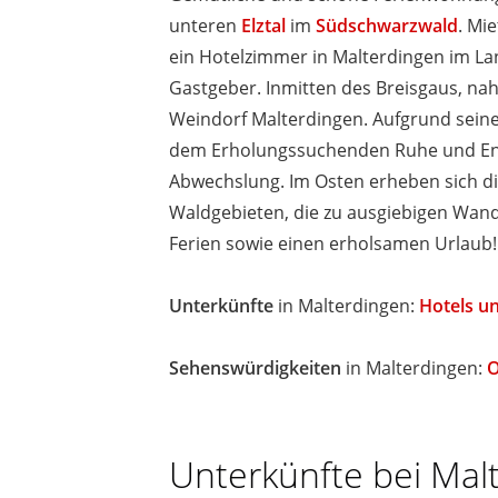
unteren
Elztal
im
Südschwarzwald
. Mi
ein Hotelzimmer in Malterdingen im L
Gastgeber. Inmitten des Breisgaus, nahe
Weindorf Malterdingen. Aufgrund seiner
dem Erholungssuchenden Ruhe und Ents
Abwechslung. Im Osten erheben sich di
Waldgebieten, die zu ausgiebigen Wan
Ferien sowie einen erholsamen Urlaub!
Unterkünfte
in Malterdingen:
Hotels u
Sehenswürdigkeiten
in Malterdingen:
O
Unterkünfte bei Mal