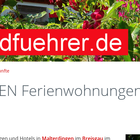
ünfte
N Ferienwohnungen 
en und Hotels in
Malterdingen
im
Breisgau
im