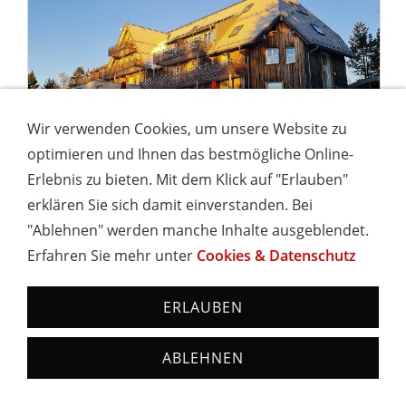
Wir verwenden Cookies, um unsere Website zu
optimieren und Ihnen das bestmögliche Online-
Erlebnis zu bieten. Mit dem Klick auf "Erlauben"
OBERRIED Appartement-Hotel Berghaus Freiburg
erklären Sie sich damit einverstanden. Bei
Das Appartement-Hotel Berghaus Freiburg liegt auf
"Ablehnen" werden manche Inhalte ausgeblendet.
dem Schauinsland im Südschwarzwald bei
Erfahren Sie mehr unter
Cookies & Datenschutz
Freiburg, Oberried und Münstertal. Es ist
eingerahmt von einem großen Wald- und
ERLAUBEN
Wiesengelände. Hinter dem Haus bietet sich ein
atemberaubender Blick auf Freiburg, das Rheintal
ABLEHNEN
und die Vogesen. In den Zimmern und