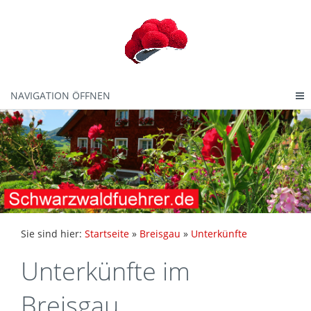
NAVIGATION ÖFFNEN
Sie sind hier:
Startseite
»
Breisgau
»
Unterkünfte
Unterkünfte im
Breisgau