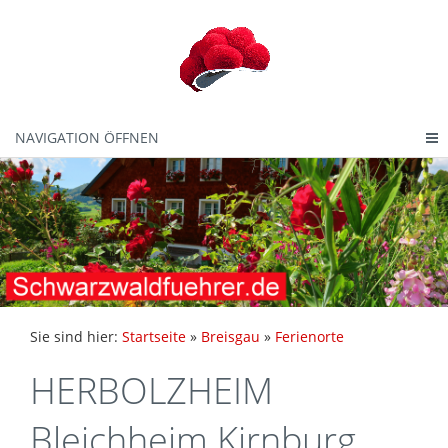
NAVIGATION ÖFFNEN
Sie sind hier:
Startseite
»
Breisgau
»
Ferienorte
HERBOLZHEIM
Bleichheim Kirnburg