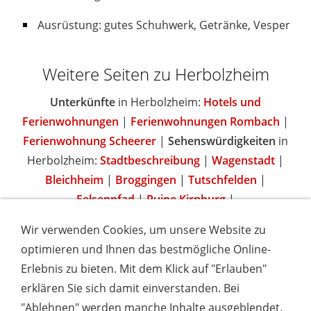
Ausrüstung: gutes Schuhwerk, Getränke, Vesper
Weitere Seiten zu Herbolzheim
Unterkünfte
in Herbolzheim:
Hotels und
Ferienwohnungen
|
Ferienwohnungen Rombach
|
Ferienwohnung Scheerer
|
Sehenswürdigkeiten
in
Herbolzheim:
Stadtbeschreibung
|
Wagenstadt
|
Bleichheim
|
Broggingen
|
Tutschfelden
|
Felsenpfad
|
Ruine Kirnburg
|
Wir verwenden Cookies, um unsere Website zu
optimieren und Ihnen das bestmögliche Online-
Erlebnis zu bieten. Mit dem Klick auf "Erlauben"
IMPRESSUM
COOKIES & DATENSCHUTZ
AGB
TOURISMUSHELD
WISSENSWERT
NEWSLETTER
erklären Sie sich damit einverstanden. Bei
INSERIEREN
"Ablehnen" werden manche Inhalte ausgeblendet.