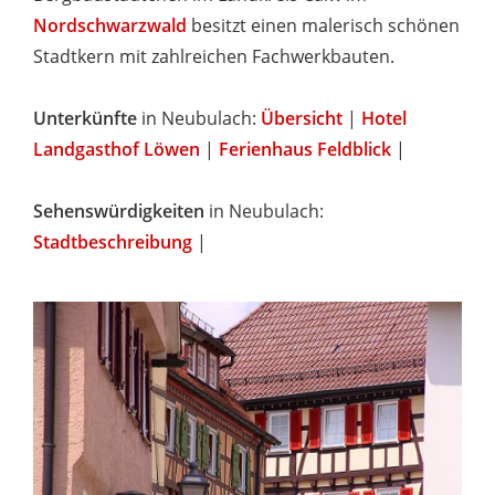
Nordschwarzwald
besitzt einen malerisch schönen
Stadtkern mit zahlreichen Fachwerkbauten.
Unterkünfte
in Neubulach:
Übersicht
|
Hotel
Landgasthof Löwen
|
Ferienhaus Feldblick
|
Sehenswürdigkeiten
in Neubulach:
Stadtbeschreibung
|